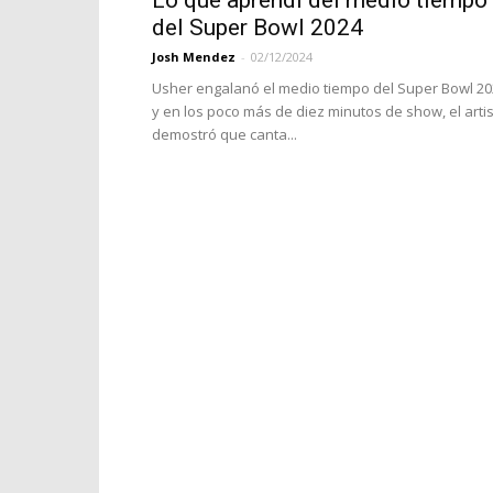
Lo que aprendí del medio tiempo
del Super Bowl 2024
Josh Mendez
-
02/12/2024
Usher engalanó el medio tiempo del Super Bowl 2
y en los poco más de diez minutos de show, el arti
demostró que canta...