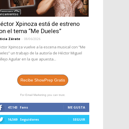
anzamientos
éctor Xpinoza está de estreno
on el tema “Me Dueles”
ticia Zárate
-
08/06/2026
ctor Xpinoza vuelve a la escena musical con “Me
eles” un trabajo de la autoría de Héctor Miguel
llejo Aguilar en la que apuesta...
Recibe ShowPrep Gratis
For Email Marketing you can trust.
47,143
Fans
ME GUSTA
16,569
Seguidores
SEGUIR