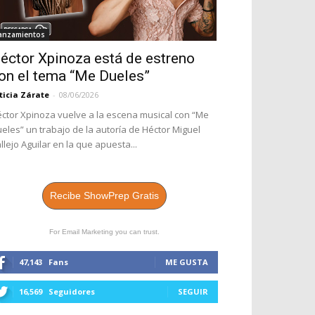
anzamientos
éctor Xpinoza está de estreno
on el tema “Me Dueles”
ticia Zárate
-
08/06/2026
ctor Xpinoza vuelve a la escena musical con “Me
eles” un trabajo de la autoría de Héctor Miguel
llejo Aguilar en la que apuesta...
Recibe ShowPrep Gratis
For Email Marketing you can trust.
47,143
Fans
ME GUSTA
16,569
Seguidores
SEGUIR