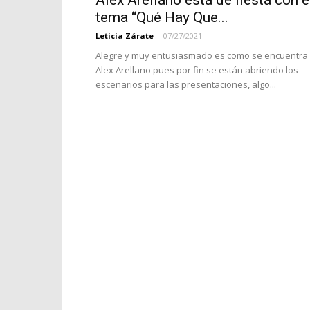
Alex Arellano está de fiesta con e
tema “Qué Hay Que...
Leticia Zárate
-
07/27/2021
Alegre y muy entusiasmado es como se encuentra
Alex Arellano pues por fin se están abriendo los
escenarios para las presentaciones, algo...