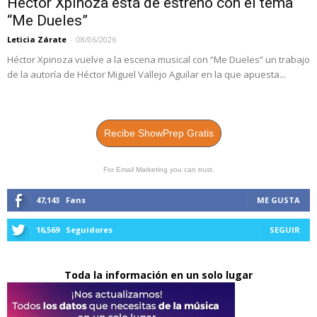
Héctor Xpinoza está de estreno con el tema
“Me Dueles”
Leticia Zárate
-
08/06/2026
Héctor Xpinoza vuelve a la escena musical con “Me Dueles” un trabajo
de la autoría de Héctor Miguel Vallejo Aguilar en la que apuesta...
Recibe ShowPrep Gratis
For Email Marketing you can trust.
47,143
Fans
ME GUSTA
16,569
Seguidores
SEGUIR
Toda la información en un solo lugar