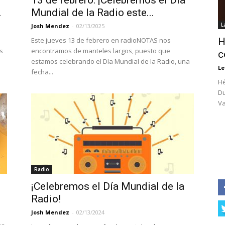
13 de febrero: ¡Celebremos el Día
.
Mundial de la Radio este...
L
Josh Mendez
-
02/13/2025
Este jueves 13 de febrero en radioNOTAS nos
H
s
encontramos de manteles largos, puesto que
c
estamos celebrando el Día Mundial de la Radio, una
Le
fecha...
Hé
Du
Va
Radio
¡Celebremos el Día Mundial de la
Radio!
Josh Mendez
-
02/13/2024