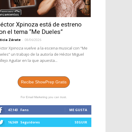
anzamientos
éctor Xpinoza está de estreno
on el tema “Me Dueles”
ticia Zárate
-
08/06/2026
ctor Xpinoza vuelve a la escena musical con “Me
eles” un trabajo de la autoría de Héctor Miguel
llejo Aguilar en la que apuesta...
Recibe ShowPrep Gratis
For Email Marketing you can trust.
47,143
Fans
ME GUSTA
16,569
Seguidores
SEGUIR