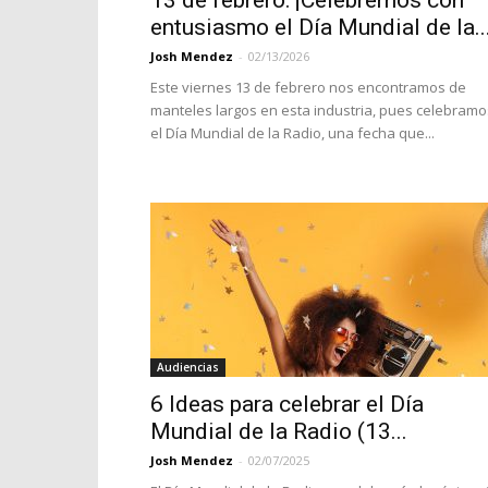
13 de febrero: ¡Celebremos con
entusiasmo el Día Mundial de la..
Josh Mendez
-
02/13/2026
Este viernes 13 de febrero nos encontramos de
manteles largos en esta industria, pues celebramo
el Día Mundial de la Radio, una fecha que...
Audiencias
6 Ideas para celebrar el Día
Mundial de la Radio (13...
Josh Mendez
-
02/07/2025