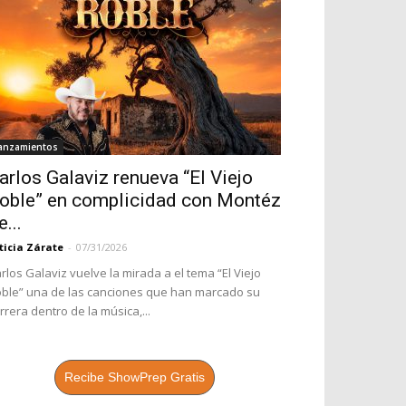
anzamientos
arlos Galaviz renueva “El Viejo
oble” en complicidad con Montéz
e...
ticia Zárate
-
07/31/2026
rlos Galaviz vuelve la mirada a el tema “El Viejo
ble” una de las canciones que han marcado su
rrera dentro de la música,...
Recibe ShowPrep Gratis