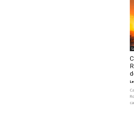
L
C
R
d
Le
Ca
Ro
ca