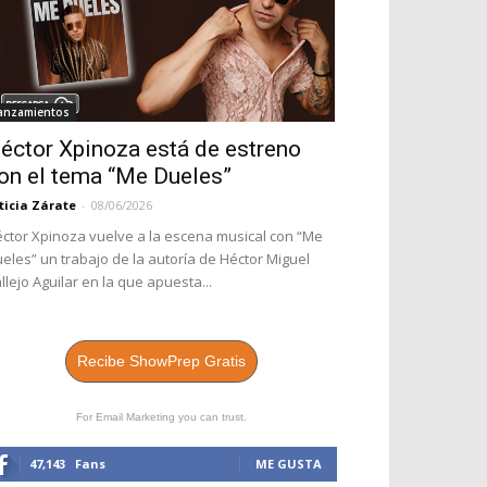
anzamientos
éctor Xpinoza está de estreno
on el tema “Me Dueles”
ticia Zárate
-
08/06/2026
ctor Xpinoza vuelve a la escena musical con “Me
eles” un trabajo de la autoría de Héctor Miguel
llejo Aguilar en la que apuesta...
Recibe ShowPrep Gratis
For Email Marketing you can trust.
47,143
Fans
ME GUSTA