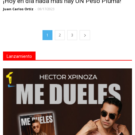
¡Hoy en día nada más hay UN Peso Pluma!
Juan Carlos Ortíz
-
08/17/2023
1
2
3
Lanzamiento