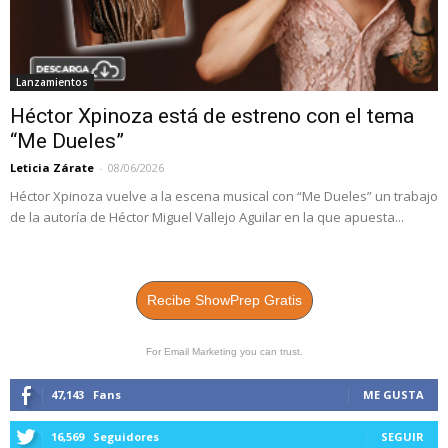
Lanzamientos
Héctor Xpinoza está de estreno con el tema
“Me Dueles”
Leticia Zárate
-
08/06/2026
Héctor Xpinoza vuelve a la escena musical con “Me Dueles” un trabajo
de la autoría de Héctor Miguel Vallejo Aguilar en la que apuesta...
Recibe ShowPrep Gratis
For Email Marketing you can trust.
47,143
Fans
ME GUSTA
16,569
Seguidores
SEGUIR