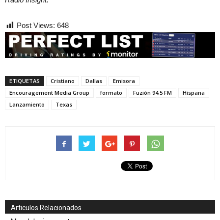
Post Views:
648
ETIQUETAS
Cristiano
Dallas
Emisora
Encouragement Media Group
formato
Fuzión 94.5 FM
Hispana
Lanzamiento
Texas
Articulos Relacionados