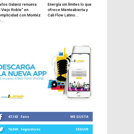
rlos Galaviz renueva
Energía sin límites lo que
l Viejo Roble” en
ofrece Menteabierta y
mplicidad con Montéz
Cali Flow Latino...
...
47,143
Fans
ME GUSTA
16,569
Seguidores
SEGUIR