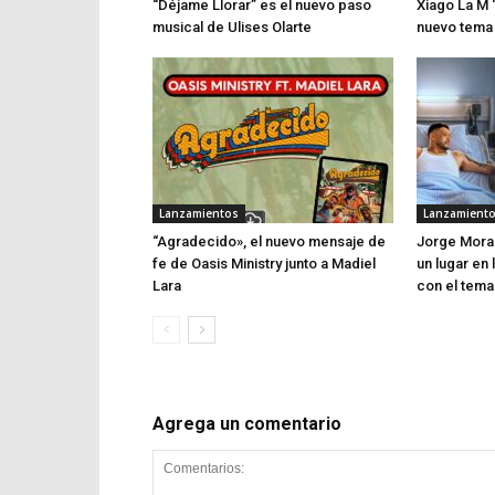
“Déjame Llorar” es el nuevo paso
Xiago La M 
musical de Ulises Olarte
nuevo tema
Lanzamientos
Lanzamient
“Agradecido», el nuevo mensaje de
Jorge Moral
fe de Oasis Ministry junto a Madiel
un lugar en
Lara
con el tema
Agrega un comentario