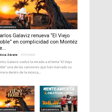
anzamientos
arlos Galaviz renueva “El Viejo
oble” en complicidad con Montéz
e...
ticia Zárate
-
07/31/2026
rlos Galaviz vuelve la mirada a el tema “El Viejo
ble” una de las canciones que han marcado su
rrera dentro de la música,...
anzamientos
Lanzamientos