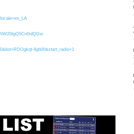
?locale=es_LA
SmNW20IgQ5Cn0ulQGw
0&list=RDOgkqt-8gb00&start_radio=1