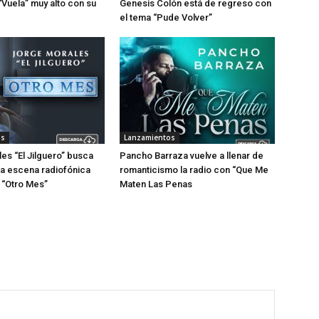
“Vuela” muy alto con su
Genesis Colón está de regreso con
el tema “Pude Volver”
os
Lanzamientos
es “El Jilguero” busca
Pancho Barraza vuelve a llenar de
 la escena radiofónica
romanticismo la radio con “Que Me
 “Otro Mes”
Maten Las Penas