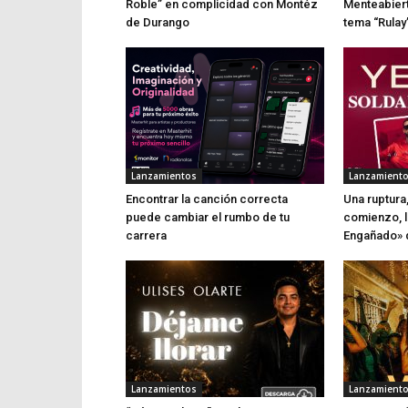
Roble” en complicidad con Montéz
Menteabierta
de Durango
tema “Rulay
Lanzamientos
Lanzamient
Encontrar la canción correcta
Una ruptura
puede cambiar el rumbo de tu
comienzo, l
carrera
Engañado» 
Lanzamientos
Lanzamient