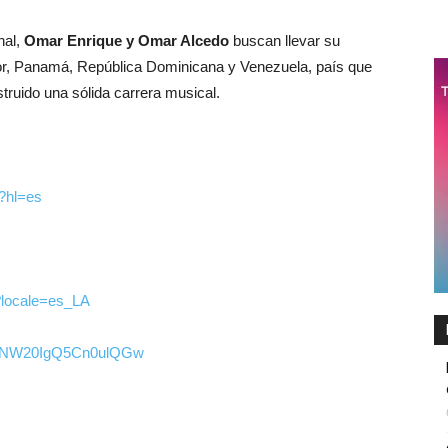
nal,
Omar Enrique y Omar Alcedo
buscan llevar su
, Panamá, República Dominicana y Venezuela, país que
truido una sólida carrera musical.
?hl=es
?locale=es_LA
SmNW20IgQ5Cn0ulQGw