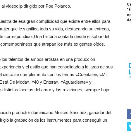
Ca
al videoclip dirigido por Poe Polanco.
“E
co
de
estra de esa gran complicidad que existe entre ellos para
ujer que le significa toda su vida, destacando su entrega,
nte correspondido. Una historia contada desde el sabor del
s contemporáneos que atrapan los más exigentes oídos.
 los talentos de ambos artistas en una producción
periencia y el estilo que han consolidado a lo largo de sus
 El disco se complementa con los temas «Cuéntale», «Mi
Está De Moda», «40 y Entera», «Aguardiente» y
istintas facetas del amor y las relaciones, siempre bajo
onocido productor dominicano Moisés Sánchez, ganador del
igió la grabación de los instrumentos para conseguir un