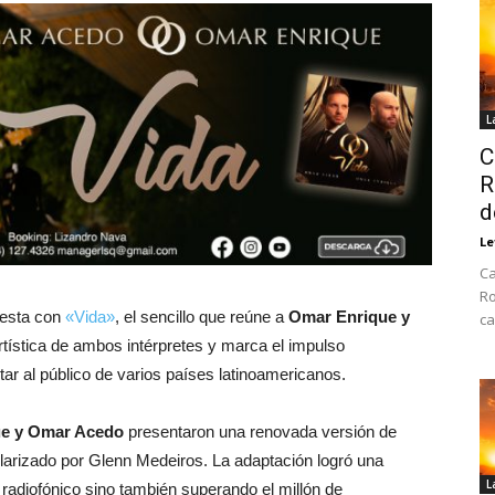
L
C
R
d
Le
Ca
Ro
esta con
«Vida»
, el sencillo que reúne a
Omar Enrique y
ca
rtística de ambos intérpretes y marca el impulso
ar al público de varios países latinoamericanos.
e y Omar Acedo
presentaron una renovada versión de
arizado por Glenn Medeiros. La adaptación logró una
L
 radiofónico sino también superando el millón de