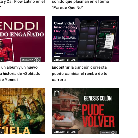
 y Cali Flow Latino en el
sonido que plasman en el tema
”
“Parece Que No”
os
Lanzamientos
, un álbum y un nuevo
Encontrar la canción correcta
a historia de «Soldado
puede cambiar el rumbo de tu
de Yenndi
carrera
os
Lanzamientos