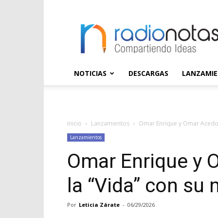
radioNOTAS
NOTICIAS
DESCARGAS
LANZAMI
Inicio
Lanzamientos
Omar Enrique y Omar Acedo 
Lanzamientos
Omar Enrique y 
la “Vida” con su
Por
Leticia Zárate
-
06/29/2026