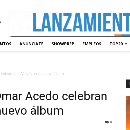
ENTOS
ANUNCIATE
SHOWPREP
EMPLEOS
TOP20
celebran la “Vida” con su nuevo álbum
Omar Acedo celebran
 nuevo álbum
0