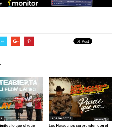
ter
r
os
Lanzamientos
límites lo que ofrece
Los Huracanes sorprenden con el