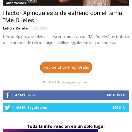
Lanzamientos
Héctor Xpinoza está de estreno con el tema
“Me Dueles”
Leticia Zárate
-
08/06/2026
Héctor Xpinoza vuelve a la escena musical con “Me Dueles” un trabajo
de la autoría de Héctor Miguel Vallejo Aguilar en la que apuesta...
Recibe ShowPrep Gratis
For Email Marketing you can trust.
47,143
Fans
ME GUSTA
16,569
Seguidores
SEGUIR
Toda la información en un solo lugar