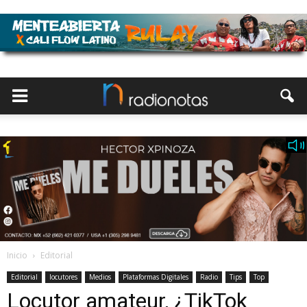
Inicio
Editorial
Editorial
locutores
Medios
Plataformas Digitales
Radio
Tips
Top
Locutor amateur, ¿TikTok