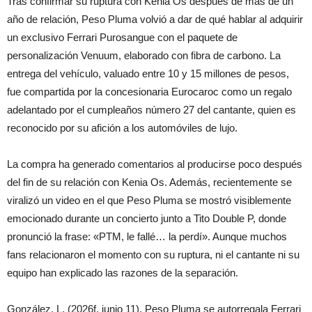
Tras confirmar su ruptura con Kenia Os después de más de un
año de relación, Peso Pluma volvió a dar de qué hablar al adquirir
un exclusivo Ferrari Purosangue con el paquete de
personalización Venuum, elaborado con fibra de carbono. La
entrega del vehículo, valuado entre 10 y 15 millones de pesos,
fue compartida por la concesionaria Eurocaroc como un regalo
adelantado por el cumpleaños número 27 del cantante, quien es
reconocido por su afición a los automóviles de lujo.
La compra ha generado comentarios al producirse poco después
del fin de su relación con Kenia Os. Además, recientemente se
viralizó un video en el que Peso Pluma se mostró visiblemente
emocionado durante un concierto junto a Tito Double P, donde
pronunció la frase: «PTM, le fallé… la perdí». Aunque muchos
fans relacionaron el momento con su ruptura, ni el cantante ni su
equipo han explicado las razones de la separación.
González, L. (2026f, junio 11). Peso Pluma se autorregala Ferrari