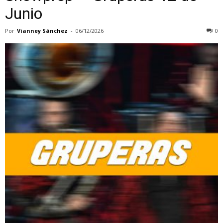
Junio
Por
Vianney Sánchez
-
06/12/2026
0