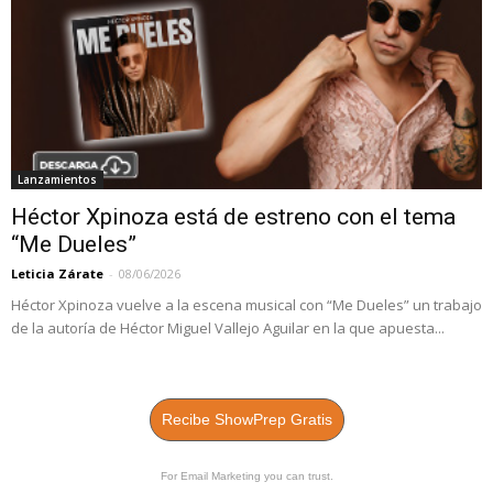
Lanzamientos
Héctor Xpinoza está de estreno con el tema
“Me Dueles”
Leticia Zárate
-
08/06/2026
Héctor Xpinoza vuelve a la escena musical con “Me Dueles” un trabajo
de la autoría de Héctor Miguel Vallejo Aguilar en la que apuesta...
Recibe ShowPrep Gratis
For Email Marketing you can trust.