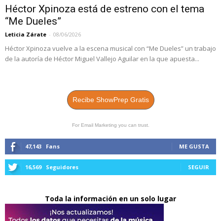
Héctor Xpinoza está de estreno con el tema
“Me Dueles”
Leticia Zárate
-
08/06/2026
Héctor Xpinoza vuelve a la escena musical con “Me Dueles” un trabajo
de la autoría de Héctor Miguel Vallejo Aguilar en la que apuesta...
Recibe ShowPrep Gratis
For Email Marketing you can trust.
47,143
Fans
ME GUSTA
16,569
Seguidores
SEGUIR
Toda la información en un solo lugar