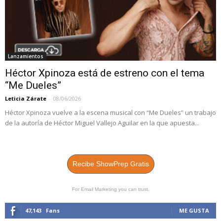
Lanzamientos
Héctor Xpinoza está de estreno con el tema
“Me Dueles”
Leticia Zárate
-
08/06/2026
Héctor Xpinoza vuelve a la escena musical con “Me Dueles” un trabajo
de la autoría de Héctor Miguel Vallejo Aguilar en la que apuesta...
Recibe ShowPrep Gratis
For Email Marketing you can trust.
47,143
Fans
ME GUSTA