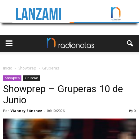
Inicio
Showprep
Gruperas
Showprep
Gruperas
Showprep – Gruperas 10 de
Junio
Por
Vianney Sánchez
-
06/10/2026
0