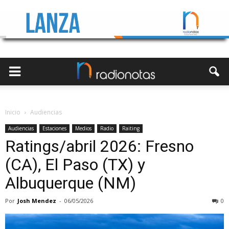
Inicio
Audiencias
Audiencias
Estaciones
Medios
Radio
Raiting
Ratings/abril 2026: Fresno
(CA), El Paso (TX) y
Albuquerque (NM)
Por
Josh Mendez
-
06/05/2026
0