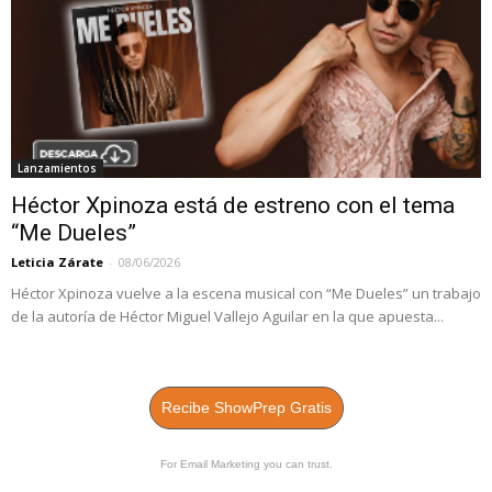
Lanzamientos
Héctor Xpinoza está de estreno con el tema
“Me Dueles”
Leticia Zárate
-
08/06/2026
Héctor Xpinoza vuelve a la escena musical con “Me Dueles” un trabajo
de la autoría de Héctor Miguel Vallejo Aguilar en la que apuesta...
Recibe ShowPrep Gratis
For Email Marketing you can trust.