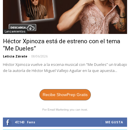
Lanzamientos
Héctor Xpinoza está de estreno con el tema
“Me Dueles”
Leticia Zárate
-
08/06/2026
Héctor Xpinoza vuelve a la escena musical con “Me Dueles” un trabajo
de la autoría de Héctor Miguel Vallejo Aguilar en la que apuesta...
Recibe ShowPrep Gratis
For Email Marketing you can trust.
47,143
Fans
ME GUSTA