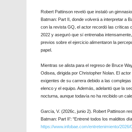
Robert Pattinson reveló que instaló un gimnas
Batman: Part II, donde volverá a interpretar a 
con la revista GQ, el actor recordó las críticas 
2022 y aseguró que sí entrenaba intensamente,
previos sobre el ejercicio alimentaron la percep
papel.
Mientras se alista para el regreso de Bruce Wa
Odisea, dirigida por Christopher Nolan. El acto
exigentes de su carrera debido a las complejas l
elenco y el equipo. Además, adelantó que la sec
nocturna, aunque todavía no ha recibido un calen
García, V. (2026c, junio 2). Robert Pattinson res
Batman: Part II’: “Entrené todos los malditos día
https://www.infobae.com/entretenimiento/2026/06