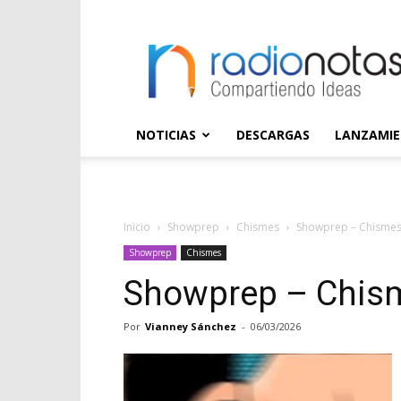
radioNOTAS
NOTICIAS
DESCARGAS
LANZAMI
Inicio
Showprep
Chismes
Showprep – Chismes 
Showprep
Chismes
Showprep – Chism
Por
Vianney Sánchez
-
06/03/2026