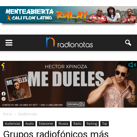
Inicio
Audiencias
Audiencias
Audio
Estaciones
Musica
Radio
Raiting
Top
Grupos radiofónicos más