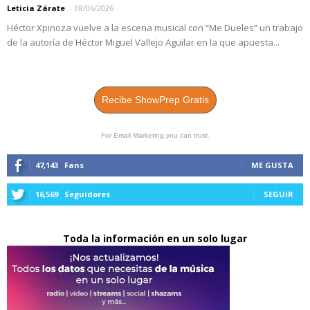
Leticia Zárate
-
08/06/2026
Héctor Xpinoza vuelve a la escena musical con “Me Dueles” un trabajo
de la autoría de Héctor Miguel Vallejo Aguilar en la que apuesta...
Recibe ShowPrep Gratis
For Email Marketing you can trust.
47,143
Fans
ME GUSTA
16,569
Seguidores
SEGUIR
Toda la información en un solo lugar