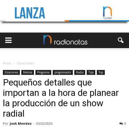
Inicio
Estaciones
Estaciones
Medios
Programa
programador
Radio
Tips
Top
Pequeños detalles que
importan a la hora de planear
la producción de un show
radial
Por
Josh Mendez
-
05/22/2026
0