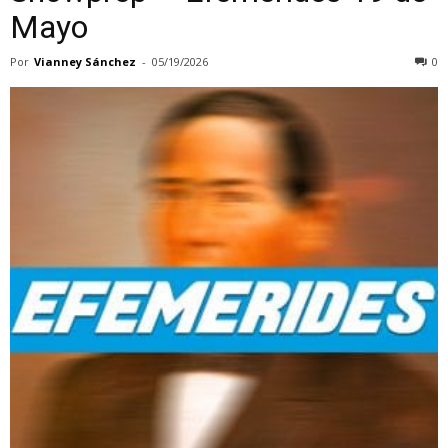
Mayo
Por
Vianney Sánchez
-
05/19/2026
0