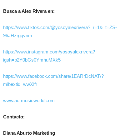
Busca a Alex Rivera en:
https://www.tiktok.com/@yosoyalexrivera?_r=1&_t=ZS-
96JHzrgqvnm
https://www.instagram.com/yosoyalexrivera?
igsh=b2Y0bGs0YmhuMXk5
https://www.facebook.com/share/1EARrDcNAT/?
mibextid=wwXIfr
www.acrmusicworld.com
Contacto:
Diana Aburto Marketing