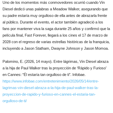
Uno de los momentos más conmovedores ocurrió cuando Vin
Diesel dedicó unas palabras a Meadow Walker, asegurando que
su padre estaría muy orgulloso de ella antes de abrazarla frente
al público. Durante el evento, el actor también agradeció a los
fans por mantener viva la saga durante 25 años y confirmó que la
película final, Fast Forever, llegará a los cines el 17 de marzo de
2028 con el regreso de varias estrellas históricas de la franquicia,
incluyendo a Jason Statham, Dwayne Johnson y Jason Momoa.
Palomino, E. (2026, 14 mayo). Entre lágrimas, Vin Diesel abraza
a la hija de Paul Walker tras la proyección de ‘Rápido y Furioso’
en Cannes: “Él estaría tan orgulloso de ti”. Infobae.
https://www.infobae.com/entretenimiento/2026/05/14/entre-
lagrimas-vin-diesel-abraza-a-la-hija-de-paul-walker-tras-la-
proyeccion-de-rapido-y-furioso-en-cannes-el-estaria-tan-
orgulloso-de-ti/