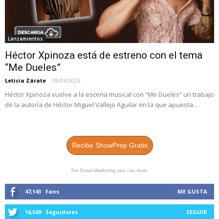
Lanzamientos
Héctor Xpinoza está de estreno con el tema
“Me Dueles”
Leticia Zárate
-
08/06/2026
Héctor Xpinoza vuelve a la escena musical con “Me Dueles” un trabajo
de la autoría de Héctor Miguel Vallejo Aguilar en la que apuesta...
Recibe ShowPrep Gratis
For Email Marketing you can trust.
47,143
Fans
ME GUSTA
16,569
Seguidores
SEGUIR