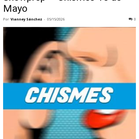
Mayo
Por
Vianney Sánchez
-
05/15/2026
0