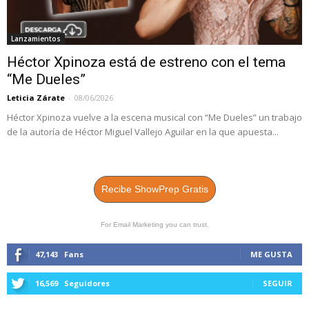
Lanzamientos
Héctor Xpinoza está de estreno con el tema
“Me Dueles”
Leticia Zárate
-
08/06/2026
Héctor Xpinoza vuelve a la escena musical con “Me Dueles” un trabajo
de la autoría de Héctor Miguel Vallejo Aguilar en la que apuesta...
Recibe ShowPrep Gratis
For Email Marketing you can trust.
47,143
Fans
ME GUSTA
16,569
Seguidores
SEGUIR