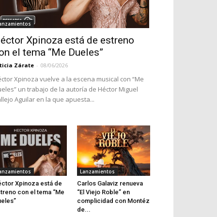
anzamientos
éctor Xpinoza está de estreno
on el tema “Me Dueles”
ticia Zárate
-
08/06/2026
ctor Xpinoza vuelve a la escena musical con “Me
eles” un trabajo de la autoría de Héctor Miguel
llejo Aguilar en la que apuesta...
anzamientos
Lanzamientos
ctor Xpinoza está de
Carlos Galaviz renueva
treno con el tema “Me
“El Viejo Roble” en
eles”
complicidad con Montéz
de...