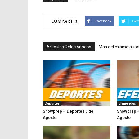
COMPARTIR
Facebook
Twit
Articulos Relacionados
Mas del mismo auto
Deportes
Efemérides
Showprep – Deportes 6 de
Showprep –
Agosto
Agosto