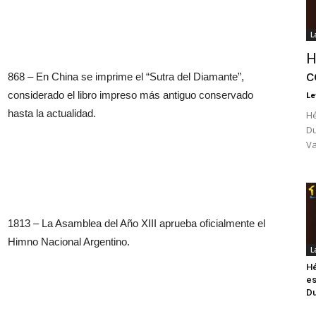
L
H
c
868 – En China se imprime el “Sutra del Diamante”,
considerado el libro impreso más antiguo conservado
Le
hasta la actualidad.
Hé
Du
Va
1813 – La Asamblea del Año XIII aprueba oficialmente el
Himno Nacional Argentino.
L
Hé
es
Du