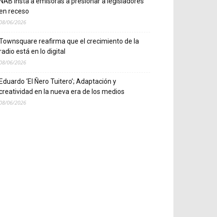
NAB insta a emisoras a presionar a legisladores
en receso
08/06/2026
Townsquare reafirma que el crecimiento de la
radio está en lo digital
08/06/2026
Eduardo ‘El Ñero Tuitero’; Adaptación y
creatividad en la nueva era de los medios
08/06/2026