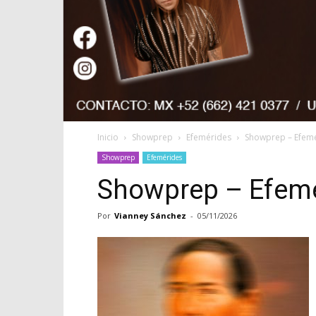
Inicio
Showprep
Efemérides
Showprep – Efem
Showprep
Efemérides
Showprep – Efemé
Por
Vianney Sánchez
-
05/11/2026