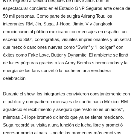
BTS regresó a México después de nueve años con un
espectacular concierto en el Estadio GNP Seguros ante cerca de
50 mil personas. Como parte de su gira Arirang Tour, los
integrantes RM, Jin, Suga, J-Hope, Jimin, V y Jungkook
emocionaron al público mexicano con mensajes en español, un
escenario 360°, coreografías, visuales impresionantes y un setlist
que mezcló canciones nuevas como “Swim” y “Hooligan” con
éxitos como Fake Love, Butter y Dynamite. El ambiente se llenó
de luces púrpuras gracias a las Army Bombs sincronizadas y la
energía de los fans convirtió la noche en una verdadera
celebración.
Durante el show, los integrantes convivieron constantemente con
el público y compartieron mensajes de cariño hacia México. RM
agradeció el recibimiento y aseguró que “esto no es un adiós”,
mientras J-Hope bromeó diciendo que ya se siente mexicano.
Suga recordó su visita a una función de lucha libre y prometió
regresar pronto al país. Uno de los momentos más emotivos