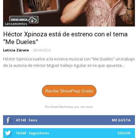
Lanzamientos
Héctor Xpinoza está de estreno con el tema
“Me Dueles”
Leticia Zárate
-
08/06/2026
Héctor Xpinoza vuelve a la escena musical con “Me Dueles” un trabajo
de la autoría de Héctor Miguel Vallejo Aguilar en la que apuesta...
Recibe ShowPrep Gratis
For Email Marketing you can trust.
47,143
Fans
ME GUSTA
16,569
Seguidores
SEGUIR