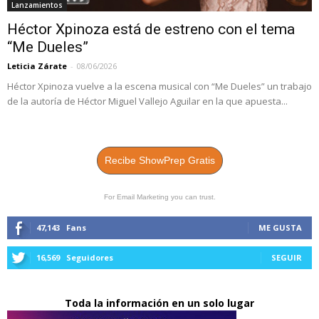
Lanzamientos
Héctor Xpinoza está de estreno con el tema
“Me Dueles”
Leticia Zárate
-
08/06/2026
Héctor Xpinoza vuelve a la escena musical con “Me Dueles” un trabajo
de la autoría de Héctor Miguel Vallejo Aguilar en la que apuesta...
Recibe ShowPrep Gratis
For Email Marketing you can trust.
47,143
Fans
ME GUSTA
16,569
Seguidores
SEGUIR
Toda la información en un solo lugar