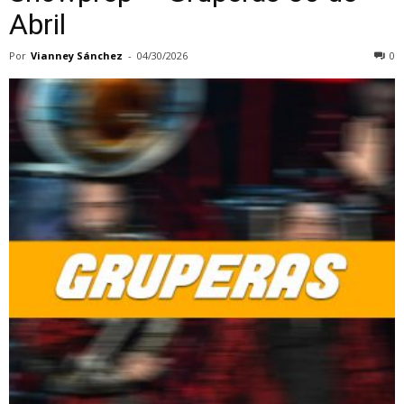
Abril
Por
Vianney Sánchez
-
04/30/2026
0