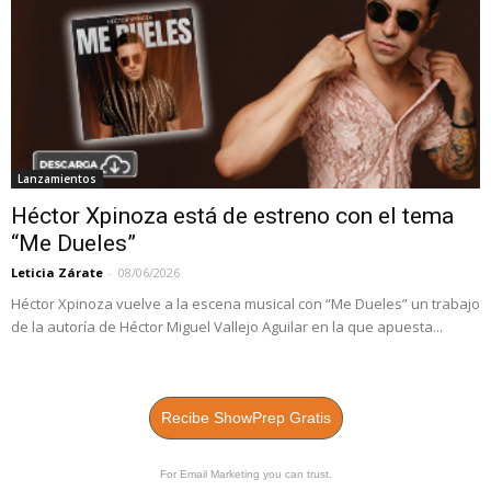
Lanzamientos
Héctor Xpinoza está de estreno con el tema
“Me Dueles”
Leticia Zárate
-
08/06/2026
Héctor Xpinoza vuelve a la escena musical con “Me Dueles” un trabajo
de la autoría de Héctor Miguel Vallejo Aguilar en la que apuesta...
Recibe ShowPrep Gratis
For Email Marketing you can trust.