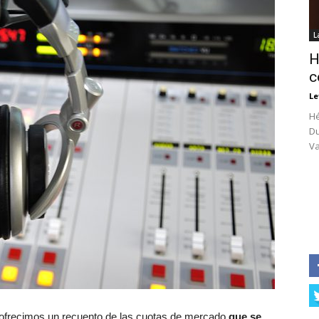
L
H
c
Le
Hé
Du
Va
ofrecimos un recuento de las cuotas de mercado
que se