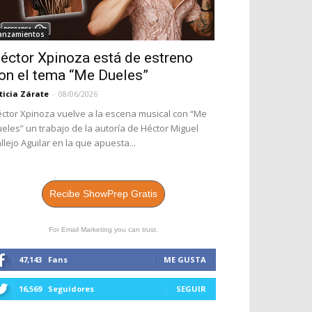
anzamientos
éctor Xpinoza está de estreno
on el tema “Me Dueles”
ticia Zárate
-
08/06/2026
ctor Xpinoza vuelve a la escena musical con “Me
eles” un trabajo de la autoría de Héctor Miguel
llejo Aguilar en la que apuesta...
Recibe ShowPrep Gratis
For Email Marketing you can trust.
47,143
Fans
ME GUSTA
16,569
Seguidores
SEGUIR