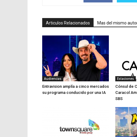
Articulos Relacionados
Mas del mismo auto
Audiencias
Estaciones
Entravision amplía a cinco mercados
Cónsul de 
su programa conducido por una IA
Caracol Am
SBS