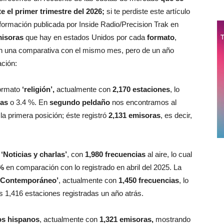
 el primer trimestre del 2026;
si te perdiste este artículo
ormación publicada por Inside Radio/Precision Trak en
isoras
que hay en estados Unidos por cada
formato
,
en una comparativa con el mismo mes, pero de un año
ación:
formato
‘religión’,
actualmente con
2,170 estaciones
, lo
ias
o 3.4 %. En
segundo peldaño
nos encontramos al
la primera posición; éste registró
2,131 emisoras
, es decir,
e
‘Noticias y charlas’
, con
1,980 frecuencias
al aire, lo cual
 %
en comparación con lo registrado en abril del 2025. La
o Contemporáneo’
, actualmente con
1,450 frecuencias
, lo
as 1,416 estaciones registradas un año atrás.
os hispanos
, actualmente con
1,321 emisoras,
mostrando