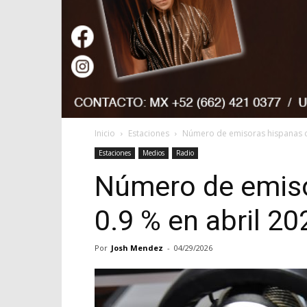
Inicio
Estaciones
Número de emisoras hispanas cr
Estaciones
Medios
Radio
Número de emiso
0.9 % en abril 20
Por
Josh Mendez
-
04/29/2026