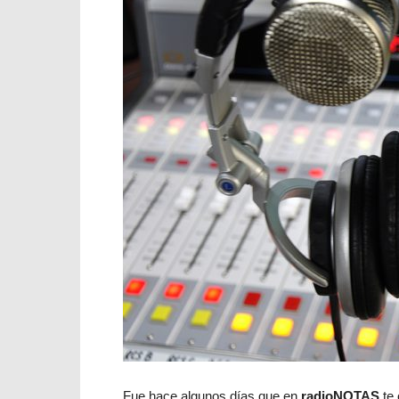
Fue hace algunos días que en
radioNOTAS
te 