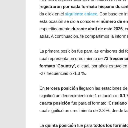
registraron por cada formato hispano durante
da click en el
siguiente enlace.
Con base en inf
esta ocasión se dio a conocer el
número de em
específicamente
durante abril de este 2026
, 
atrás. A continuación, te compartimos la inform
La primera posición fue para las emisoras del 
cual representa un crecimiento de
73 frecuenc
formato ‘Country’,
el cual, por años estuvo en 
-27 frecuencias o -1.3 %.
En
tercera posición
llegaron las estaciones d
significó un decrecimiento de 1 estación o
-0.1
cuarta posición
fue para el formato
‘Cristian
cual significó un crecimiento de 2.3 %, desde l
La
quinta posición
fue para
todos los format