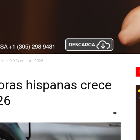
ece 0.9 % en abril 2026
ras hispanas crece
26
0