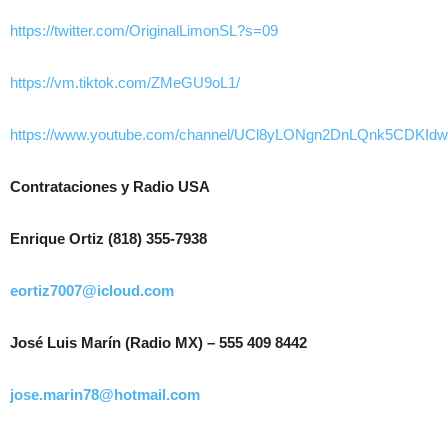
https://twitter.com/OriginalLimonSL?s=09
https://vm.tiktok.com/ZMeGU9oL1/
https://www.youtube.com/channel/UCl8yLONgn2DnLQnk5CDKIdw
Contrataciones y Radio USA
Enrique Ortiz (818) 355-7938
eortiz7007@icloud.com
José Luis Marín (Radio MX) – 555 409 8442
jose.marin78@hotmail.com