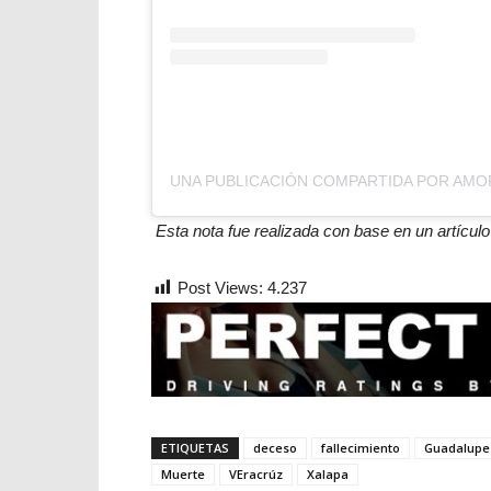
Esta nota fue realizada con base en un artícul
Post Views:
4.237
ETIQUETAS
deceso
fallecimiento
Guadalup
Muerte
VEracrúz
Xalapa