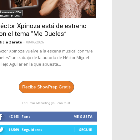
anzamientos
éctor Xpinoza está de estreno
on el tema “Me Dueles”
ticia Zárate
-
08/06/2026
ctor Xpinoza vuelve a la escena musical con “Me
eles” un trabajo de la autoría de Héctor Miguel
llejo Aguilar en la que apuesta...
Recibe ShowPrep Gratis
For Email Marketing you can trust.
47,143
Fans
ME GUSTA
16,569
Seguidores
SEGUIR