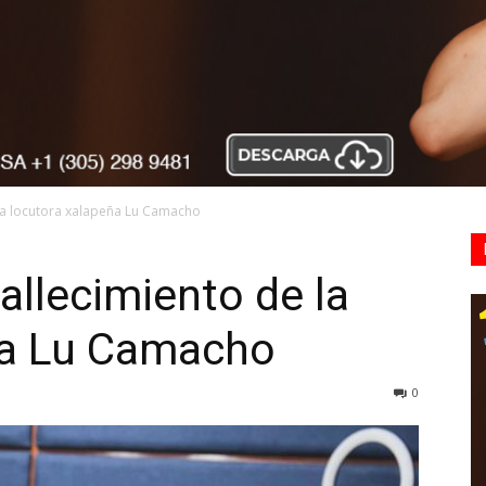
la locutora xalapeña Lu Camacho
llecimiento de la
ña Lu Camacho
0