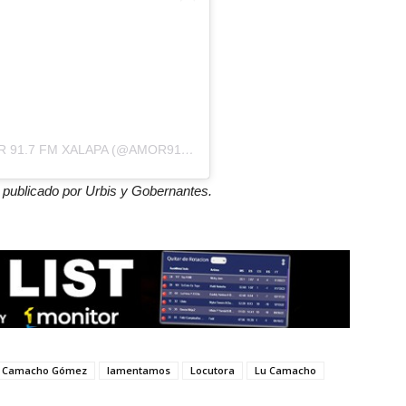
UNA PUBLICACIÓN COMPARTIDA POR AMOR 91.7 FM XALAPA (@AMOR917FMXALAPA)
o publicado por Urbis y Gobernantes.
e Camacho Gómez
lamentamos
Locutora
Lu Camacho