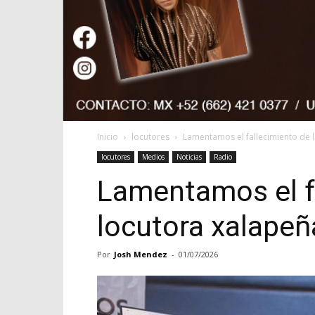
Inicio
locutores
Lamentamos el fallecimiento de 
locutores
Medios
Noticias
Radio
Lamentamos el fa
locutora xalape
Por
Josh Mendez
-
01/07/2026