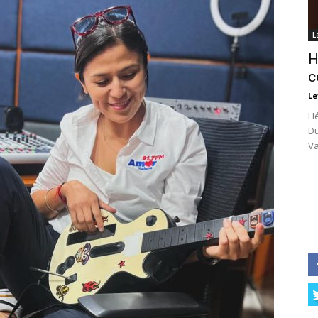
L
H
c
Le
Hé
Du
Va