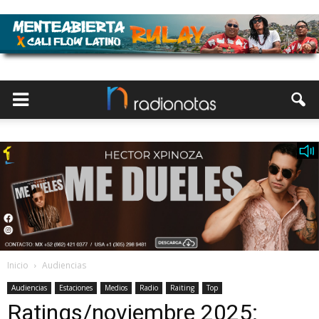
Inicio
Audiencias
Audiencias
Estaciones
Medios
Radio
Raiting
Top
Ratings/noviembre 2025: