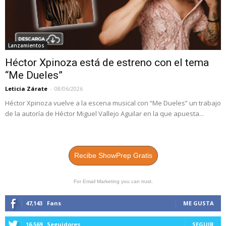
Lanzamientos
Héctor Xpinoza está de estreno con el tema
“Me Dueles”
Leticia Zárate
-
08/06/2026
Héctor Xpinoza vuelve a la escena musical con “Me Dueles” un trabajo
de la autoría de Héctor Miguel Vallejo Aguilar en la que apuesta...
Recibe ShowPrep Gratis
For Email Marketing you can trust.
47,143
Fans
ME GUSTA
16,569
Seguidores
SEGUIR