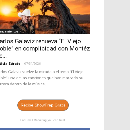
anzamientos
arlos Galaviz renueva “El Viejo
oble” en complicidad con Montéz
e...
ticia Zárate
-
07/31/2026
rlos Galaviz vuelve la mirada a el tema “El Viejo
ble” una de las canciones que han marcado su
rrera dentro de la música,...
Recibe ShowPrep Gratis
For Email Marketing you can trust.