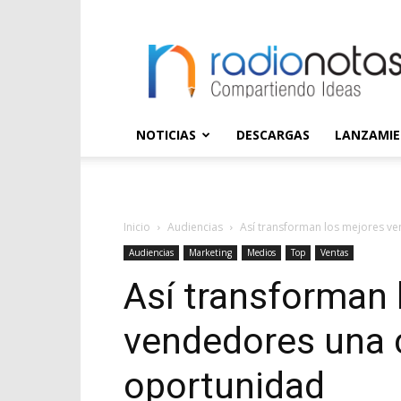
radioNOTAS
NOTICIAS
DESCARGAS
LANZAMI
Inicio
Audiencias
Así transforman los mejores ve
Audiencias
Marketing
Medios
Top
Ventas
Así transforman 
vendedores una c
oportunidad