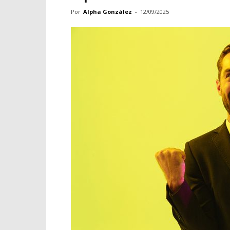
Por
Alpha González
-
12/09/2025