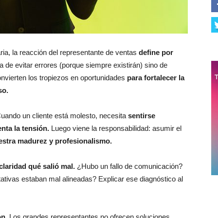
ia, la reacción del representante de ventas
define por
a de evitar errores (porque siempre existirán) sino de
vierten los tropiezos en oportunidades
para fortalecer la
so.
uando un cliente está molesto, necesita
sentirse
ta la tensión.
Luego viene la responsabilidad: asumir el
stra madurez y profesionalismo.
claridad qué salió mal.
¿Hubo un fallo de comunicación?
tivas estaban mal alineadas? Explicar ese diagnóstico al
ón.
Los grandes representantes no ofrecen soluciones