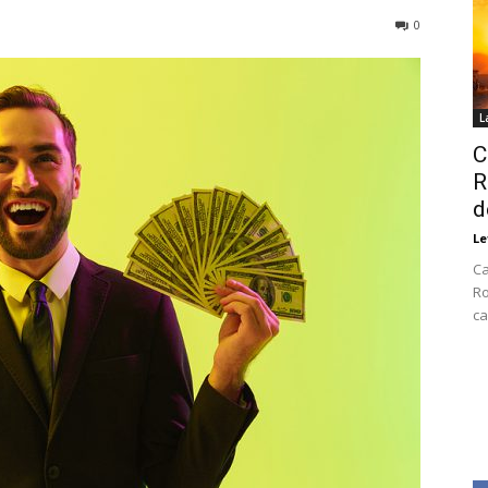
0
L
C
R
d
Le
Ca
Ro
ca