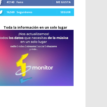
47,143
Fans
ME GUSTA
16,569
Seguidores
SEGUIR
Toda la información en un solo lugar