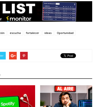
ión
escucha
fortalecer
ideas
Oportunidad
ter
r