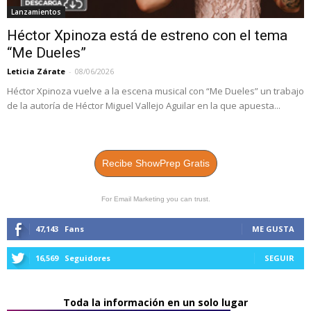
Lanzamientos
Héctor Xpinoza está de estreno con el tema
“Me Dueles”
Leticia Zárate
-
08/06/2026
Héctor Xpinoza vuelve a la escena musical con “Me Dueles” un trabajo
de la autoría de Héctor Miguel Vallejo Aguilar en la que apuesta...
Recibe ShowPrep Gratis
For Email Marketing you can trust.
47,143
Fans
ME GUSTA
16,569
Seguidores
SEGUIR
Toda la información en un solo lugar