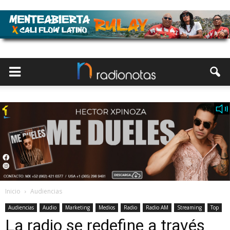
Inicio
Audiencias
Audiencias
Audio
Marketing
Medios
Radio
Radio AM
Streaming
Top
La radio se redefine a través