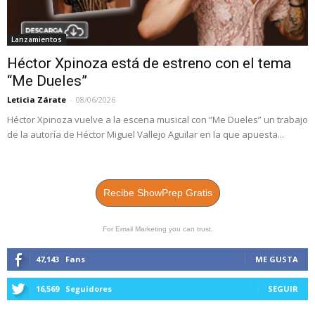
Lanzamientos
Héctor Xpinoza está de estreno con el tema
“Me Dueles”
Leticia Zárate
-
08/06/2026
Héctor Xpinoza vuelve a la escena musical con “Me Dueles” un trabajo
de la autoría de Héctor Miguel Vallejo Aguilar en la que apuesta...
Recibe ShowPrep Gratis
For Email Marketing you can trust.
47,143
Fans
ME GUSTA
16,569
Seguidores
SEGUIR