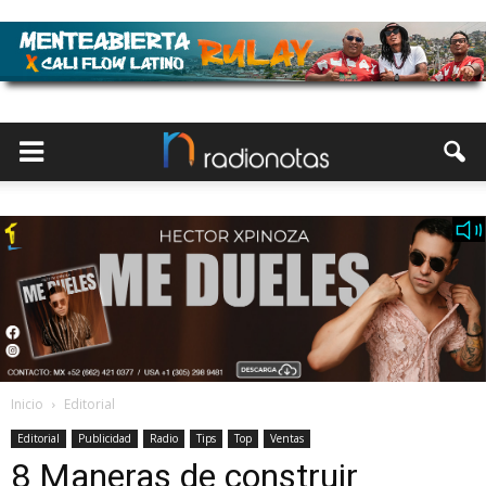
Inicio
Editorial
Editorial
Publicidad
Radio
Tips
Top
Ventas
8 Maneras de construir