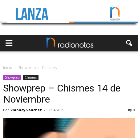
Inicio
Showprep
Chismes
Showprep
Chismes
Showprep – Chismes 14 de
Noviembre
Por
Vianney Sánchez
-
11/14/2025
0