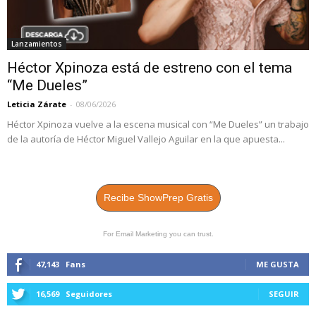
Lanzamientos
Héctor Xpinoza está de estreno con el tema
“Me Dueles”
Leticia Zárate
-
08/06/2026
Héctor Xpinoza vuelve a la escena musical con “Me Dueles” un trabajo
de la autoría de Héctor Miguel Vallejo Aguilar en la que apuesta...
Recibe ShowPrep Gratis
For Email Marketing you can trust.
47,143
Fans
ME GUSTA
16,569
Seguidores
SEGUIR