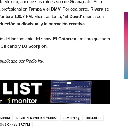
 de México, aunque sus raíces son de Guanajuato. Esta
a profesional en
Tampa y el DMV.
Por otra parte,
Rivera
se
antera 100.7 FM.
Mientras tanto,
‘El David’
cuenta con
ducción audiovisual y la narración creativa.
io del lanzamiento del show ‘
El Cotorreo’,
mismo que será
 Chicano y DJ Scorpion.
 publicado por Radio Ink.
 Media
David ‘El David’ Bermúdez
LaMorning
locutores
Qué Onnda 87.7 FM