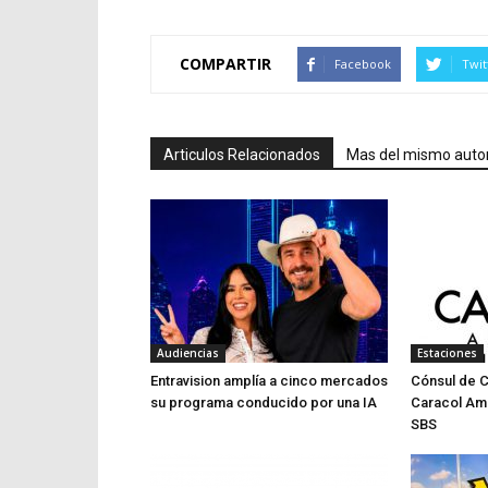
COMPARTIR
Facebook
Twit
Articulos Relacionados
Mas del mismo auto
Audiencias
Estaciones
Entravision amplía a cinco mercados
Cónsul de 
su programa conducido por una IA
Caracol Am
SBS