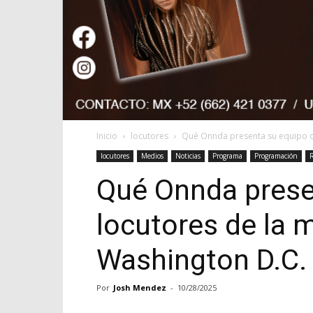
Inicio
locutores
Qué Onnda presenta su equipo d
locutores
Medios
Noticias
Programa
Programación
Qué Onnda prese
locutores de la 
Washington D.C.
Por
Josh Mendez
-
10/28/2025