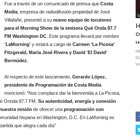
Fue a través de un comunicado de prensa que
Costa
Media
, empresa de radiodifusión propiedad de José
L
Villafañe, presentó a su
nuevo equipo de locutores
H
para el Morning Show de la emisora Qué Onda 87.7
c
FM Washington DC
. Este programa llevará por nombre
Le
‘LaMorning’
y estará a cargo de
Carmen ‘La Picosa’
Hé
Fitzgerald, María José Rivera y David ‘El David’
Du
Bermúdez.
Va
Al respecto de este lanzamiento,
Gerardo López,
presidente de Programación de Costa Media
mencionó: “Nos complace dar la bienvenida a La Picosa,
Qué Onnda 87.7 FM.
Su autenticidad, energía y conexión
 nuestra misión
de ofrecer una
programación con
comunidad hispana en Washington, D.C.
En LaMorning
es
rtida que alegra cada día”