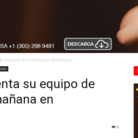
e locutores de la mañana en Washington...
Radio
nta su equipo de
mañana en
0