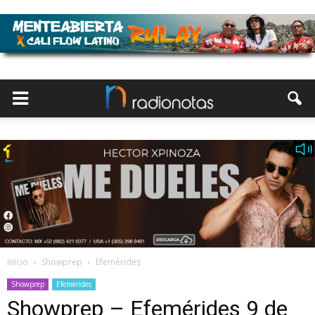
Inicio
Showprep
Efemérides
Showprep
Efemérides
Showprep – Efemérides 9 de