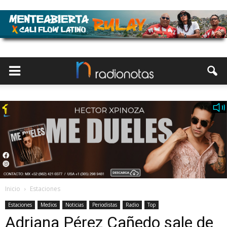
Inicio
Estaciones
Estaciones
Medios
Noticias
Periodistas
Radio
Top
Adriana Pérez Cañedo sale de