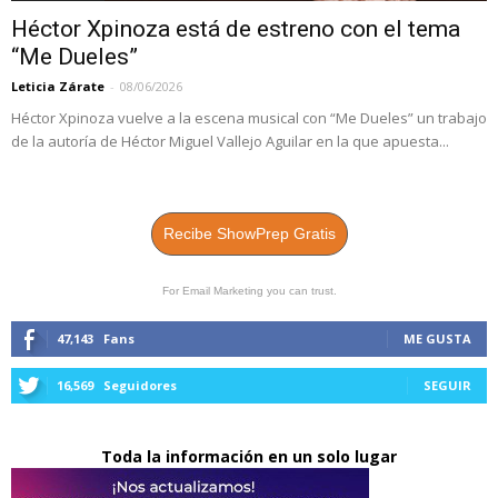
Héctor Xpinoza está de estreno con el tema
“Me Dueles”
Leticia Zárate
-
08/06/2026
Héctor Xpinoza vuelve a la escena musical con “Me Dueles” un trabajo
de la autoría de Héctor Miguel Vallejo Aguilar en la que apuesta...
Recibe ShowPrep Gratis
For Email Marketing you can trust.
47,143
Fans
ME GUSTA
16,569
Seguidores
SEGUIR
Toda la información en un solo lugar