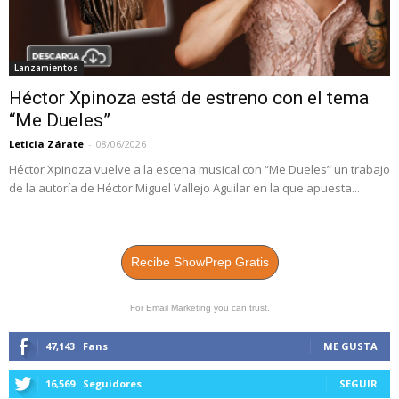
Lanzamientos
Héctor Xpinoza está de estreno con el tema
“Me Dueles”
Leticia Zárate
-
08/06/2026
Héctor Xpinoza vuelve a la escena musical con “Me Dueles” un trabajo
de la autoría de Héctor Miguel Vallejo Aguilar en la que apuesta...
Recibe ShowPrep Gratis
For Email Marketing you can trust.
47,143
Fans
ME GUSTA
16,569
Seguidores
SEGUIR