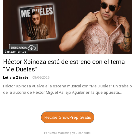
Lanzamientos
Héctor Xpinoza está de estreno con el tema
“Me Dueles”
Leticia Zárate
-
08/06/2026
Héctor Xpinoza vuelve a la escena musical con “Me Dueles” un trabajo
de la autoría de Héctor Miguel Vallejo Aguilar en la que apuesta...
Recibe ShowPrep Gratis
For Email Marketing you can trust.