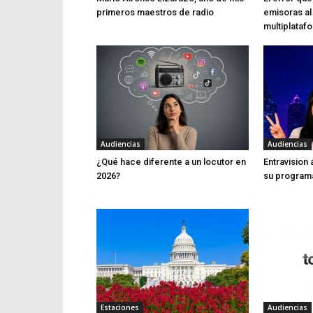
primeros maestros de radio
emisoras al
multiplataf
Audiencias
Audiencias
¿Qué hace diferente a un locutor en
Entravision
2026?
su program
Estaciones
Audiencias