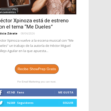
anzamientos
éctor Xpinoza está de estreno
on el tema “Me Dueles”
ticia Zárate
-
08/06/2026
ctor Xpinoza vuelve a la escena musical con “Me
eles” un trabajo de la autoría de Héctor Miguel
llejo Aguilar en la que apuesta...
Recibe ShowPrep Gratis
For Email Marketing you can trust.
47,143
Fans
ME GUSTA
16,569
Seguidores
SEGUIR