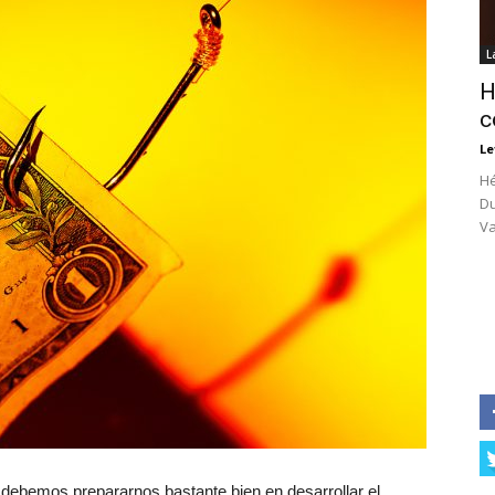
L
H
c
Le
Hé
Du
Va
debemos prepararnos bastante bien en desarrollar el