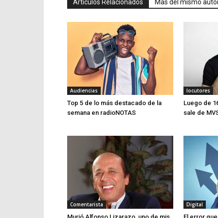
Articulos Relacionados
Mas del mismo auto
Audiencias
locutores
Top 5 de lo más destacado de la
Luego de 16
semana en radioNOTAS
sale de MV
Comentarista
Digital
Murió Alfonso Lizarazo, uno de mis
El error q