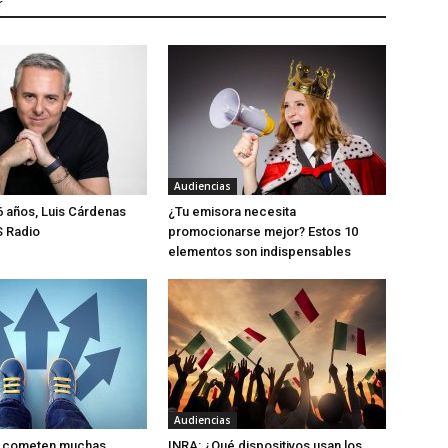
r
Audiencias
 años, Luis Cárdenas
¿Tu emisora necesita
S Radio
promocionarse mejor? Estos 10
elementos son indispensables
Audiencias
ue cometen muchas
INRA: ¿Qué dispositivos usan los