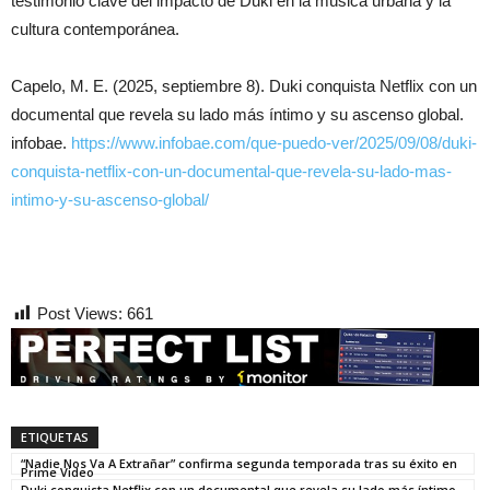
testimonio clave del impacto de Duki en la música urbana y la
cultura contemporánea.
Capelo, M. E. (2025, septiembre 8). Duki conquista Netflix con un
documental que revela su lado más íntimo y su ascenso global.
infobae.
https://www.infobae.com/que-puedo-ver/2025/09/08/duki-
conquista-netflix-con-un-documental-que-revela-su-lado-mas-
intimo-y-su-ascenso-global/
Post Views:
661
ETIQUETAS
“Nadie Nos Va A Extrañar” confirma segunda temporada tras su éxito en
Prime Video
Duki conquista Netflix con un documental que revela su lado más íntimo