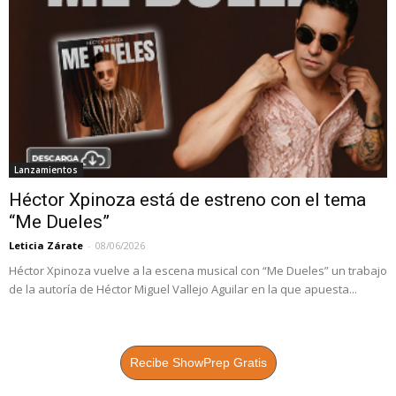
Lanzamientos
Héctor Xpinoza está de estreno con el tema
“Me Dueles”
Leticia Zárate
-
08/06/2026
Héctor Xpinoza vuelve a la escena musical con “Me Dueles” un trabajo
de la autoría de Héctor Miguel Vallejo Aguilar en la que apuesta...
Recibe ShowPrep Gratis