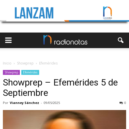
Inicio
Showprep
Efemérides
Showprep
Efemérides
Showprep – Efemérides 5 de
Septiembre
Por
Vianney Sánchez
-
09/05/2025
0