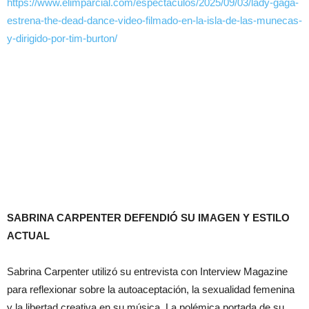
https://www.elimparcial.com/espectaculos/2025/09/03/lady-gaga-
estrena-the-dead-dance-video-filmado-en-la-isla-de-las-munecas-
y-dirigido-por-tim-burton/
SABRINA CARPENTER DEFENDIÓ SU IMAGEN Y ESTILO
ACTUAL
Sabrina Carpenter utilizó su entrevista con Interview Magazine
para reflexionar sobre la autoaceptación, la sexualidad femenina
y la libertad creativa en su música. La polémica portada de su