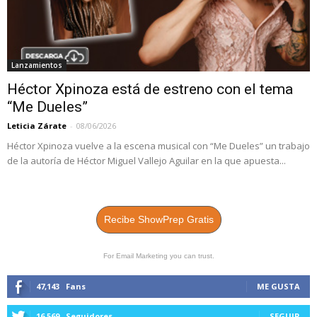
Lanzamientos
Héctor Xpinoza está de estreno con el tema
“Me Dueles”
Leticia Zárate
-
08/06/2026
Héctor Xpinoza vuelve a la escena musical con “Me Dueles” un trabajo
de la autoría de Héctor Miguel Vallejo Aguilar en la que apuesta...
Recibe ShowPrep Gratis
For Email Marketing you can trust.
47,143
Fans
ME GUSTA
16,569
Seguidores
SEGUIR