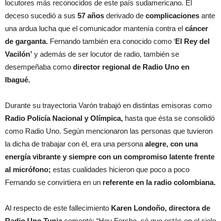
locutores más reconocidos de este país sudamericano. El
deceso sucedió a sus
57 años
derivado de
complicaciones
ante
una ardua lucha que el comunicador mantenía contra el
cáncer
de garganta.
Fernando también era conocido como ‘
El Rey del
Vacilón’
y además de ser locutor de radio, también se
desempeñaba como
director regional de Radio Uno en
Ibagué.
Durante su trayectoria Varón trabajó en distintas emisoras como
Radio Policía Nacional y Olímpica,
hasta que ésta se consolidó
como Radio Uno. Según mencionaron las personas que tuvieron
la dicha de trabajar con él, era una persona
alegre, con una
energía vibrante y siempre con un compromiso latente frente
al micrófono;
estas cualidades hicieron que poco a poco
Fernando se convirtiera en un
referente en la radio colombiana.
Al respecto de este fallecimiento
Karen Londoño, directora de
Radio Uno Tunja
comentó: “Hey Fercho, sé que estás en el cielo