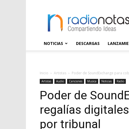
radioNOTAS
NOTICIAS
DESCARGAS
LANZAMI
Inicio
Artistas
Poder de SoundExchange para cobra
Artistas
Audio
Canciones
Musica
Noticias
Radio
Poder de SoundE
regalías digital
por tribunal