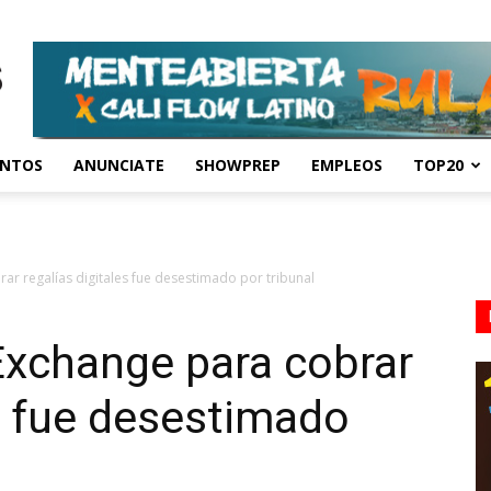
ENTOS
ANUNCIATE
SHOWPREP
EMPLEOS
TOP20
r regalías digitales fue desestimado por tribunal
xchange para cobrar
es fue desestimado