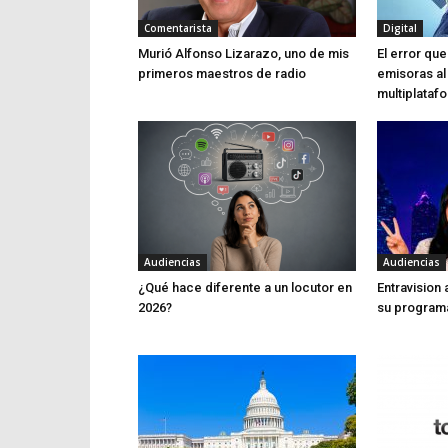
Comentarista
Digital
Murió Alfonso Lizarazo, uno de mis
El error q
primeros maestros de radio
emisoras al
multiplataf
Audiencias
Audiencias
¿Qué hace diferente a un locutor en
Entravision
2026?
su program