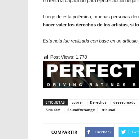
no tenía la capacidad para ejercer acción legal
Luego de esta polémica, muchas personas dentr
hacer valer los derechos de los artistas, si 
Esta nota fue realizada con base en un artícul
Post Views:
1.778
ETIQUETAS
cobrar
Derechos
desestimado
SiriusXM
SoundExchange
tribunal
COMPARTIR
Facebook
Twit