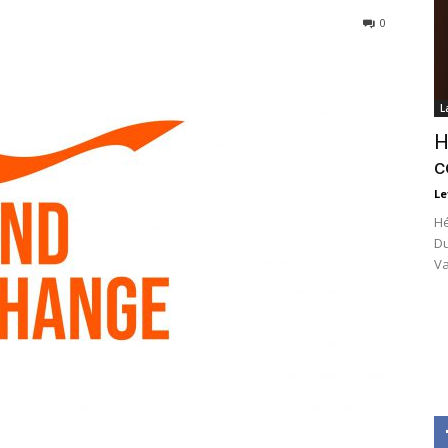
0
L
H
c
Le
Hé
Du
Va