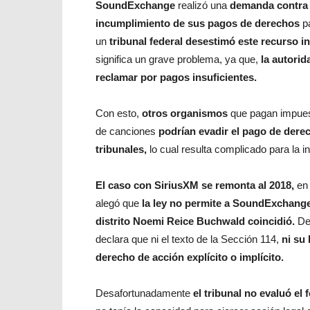
SoundExchange
realizó una
demanda contra 
incumplimiento de sus pagos de derechos
pa
un
tribunal federal desestimó este recurso i
significa un grave problema, ya que,
la autori
reclamar por pagos insuficientes.
Con esto,
otros organismos
que pagan impuest
de canciones
podrían evadir el pago de dere
tribunales,
lo cual resulta complicado para la i
El caso con SiriusXM se remonta al 2018,
en 
alegó que
la ley no permite a SoundExchang
distrito Noemi Reice Buchwald coincidió.
Des
declara que ni el texto de la Sección 114,
ni su
derecho de acción explícito o implícito.
Desafortunadamente
el tribunal no evaluó el