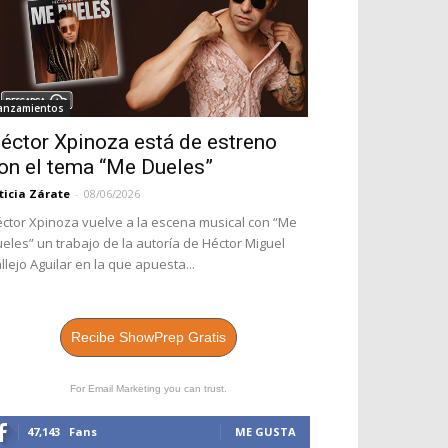
anzamientos
éctor Xpinoza está de estreno
on el tema “Me Dueles”
ticia Zárate
-
08/06/2026
ctor Xpinoza vuelve a la escena musical con “Me
eles” un trabajo de la autoría de Héctor Miguel
llejo Aguilar en la que apuesta...
Recibe ShowPrep Gratis
For Email Marketing you can trust.
47,143
Fans
ME GUSTA