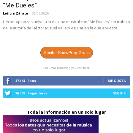
“Me Dueles”
Leticia Zárate
-
08/06/2026
Héctor Xpinoza vuelve a la escena musical con “Me Dueles” un trabajo
de la autoría de Héctor Miguel Vallejo Aguilar en la que apuesta...
Recibe ShowPrep Gratis
For Email Marketing you can trust.
47,143
Fans
ME GUSTA
16,569
Seguidores
SEGUIR
Toda la información en un solo lugar