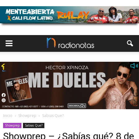
Inicio
Showprep
Sabias Que?
Showprep
Sabias Que?
Showprep – ¿Sabías qué? 8 de