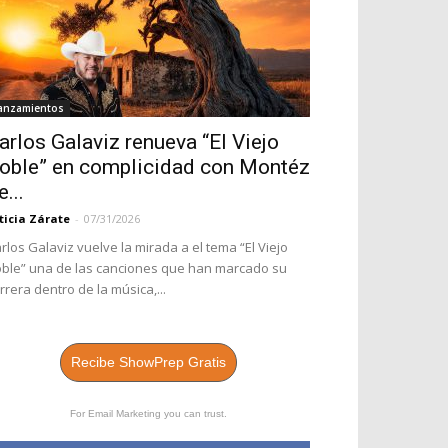
anzamientos
arlos Galaviz renueva “El Viejo
oble” en complicidad con Montéz
e...
ticia Zárate
-
07/31/2026
rlos Galaviz vuelve la mirada a el tema “El Viejo
ble” una de las canciones que han marcado su
rrera dentro de la música,...
Recibe ShowPrep Gratis
For Email Marketing you can trust.