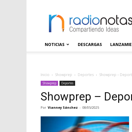
radioNOTAS
NOTICIAS
DESCARGAS
LANZAMI
Inicio
Showprep
Deportes
Showprep – Deport
Showprep
Deportes
Showprep – Depor
Por
Vianney Sánchez
-
08/05/2025