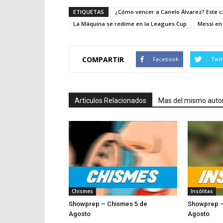
ETIQUETAS
¿Cómo vencer a Canelo Álvarez? Este c
La Máquina se redime en la Leagues Cup
Messi en
COMPARTIR
Facebook
Twit
Articulos Relacionados
Mas del mismo auto
Chismes
Insólitas
Showprep – Chismes 5 de
Showprep – 
Agosto
Ago