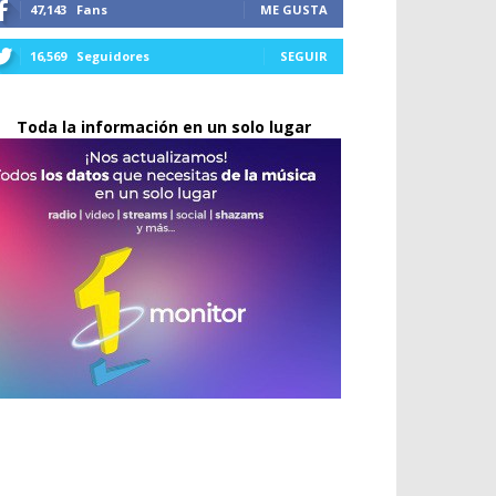
47,143
Fans
ME GUSTA
16,569
Seguidores
SEGUIR
Toda la información en un solo lugar