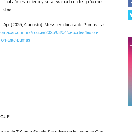
final aún es incierto y será evaluado en los próximos
días.
Ap. (2025, 4 agosto). Messi en duda ante Pumas tras
jornada.com.mx/noticia/2025/08/04/deportes/lesion-
cion-ante-pumas
 CUP
errota de 7-0 ante Seattle Sounders en la Leagues Cup,